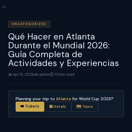
Skip
in
to
content
UNCATEGORIZED
Qué Hacer en Atlanta
Durante el Mundial 2026:
Guía Completa de
Actividades y Experiencias
📅 Apr 15, 2026
✍️ admin
⏱ 13 min read
Planning your trip to
Atlanta
for World Cup 2026?
🎟 Tickets
🏨 Hotels
🗺 Tours