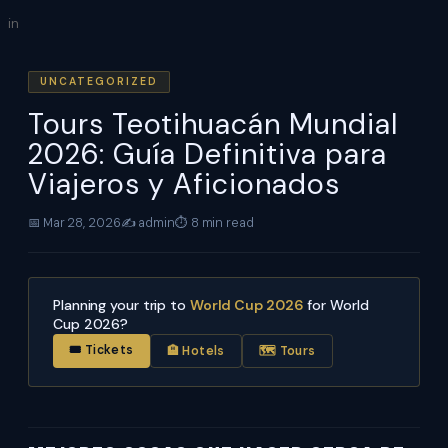
Skip
in
to
content
UNCATEGORIZED
Tours Teotihuacán Mundial
2026: Guía Definitiva para
Viajeros y Aficionados
📅 Mar 28, 2026
✍️ admin
⏱ 8 min read
Planning your trip to
World Cup 2026
for World
Cup 2026?
🎟 Tickets
🏨 Hotels
🗺 Tours