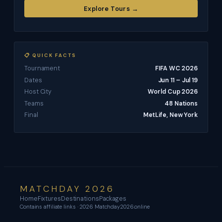
Explore Tours →
📋 QUICK FACTS
Tournament
FIFA WC 2026
Dates
Jun 11 – Jul 19
Host City
World Cup 2026
Teams
48 Nations
Final
MetLife, New York
MATCHDAY 2026
Home
Fixtures
Destinations
Packages
Contains affiliate links · 2026 Matchday2026.online